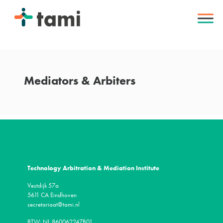
Mediators & Arbiters
Technology Arbitration & Mediation Institute
Vestdijk 57a
5611 CA Eindhoven
secretariaat@tami.nl
BTW: NL 860062247B01