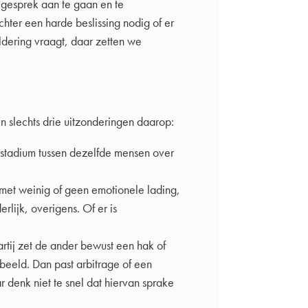
 gesprek aan te gaan en te
hter een harde beslissing nodig of er
eldering vraagt, daar zetten we
ijn slechts drie uitzonderingen daarop:
 stadium tussen dezelfde mensen over
l met weinig of geen emotionele lading,
erlijk, overigens. Of er is
rtij zet de ander bewust een hak of
rbeeld. Dan past arbitrage of een
r denk niet te snel dat hiervan sprake