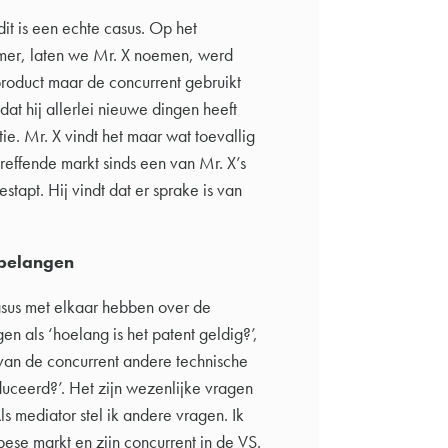
dit is een echte casus. Op het
mer, laten we Mr. X noemen, werd
product maar de concurrent gebruikt
at hij allerlei nieuwe dingen heeft
e. Mr. X vindt het maar wat toevallig
treffende markt sinds een van Mr. X’s
tapt. Hij vindt dat er sprake is van
 belangen
asus met elkaar hebben over de
en als ‘hoelang is het patent geldig?’,
 van de concurrent andere technische
uceerd?’. Het zijn wezenlijke vragen
ls mediator stel ik andere vragen. Ik
pese markt en zijn concurrent in de VS.