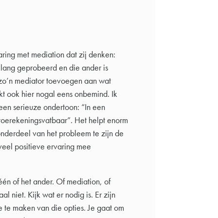
aring met mediation dat zij denken:
lang geprobeerd en die ander is
 zo’n mediator toevoegen aan wat
t ook hier nogal eens onbemind. Ik
en serieuze ondertoon: “In een
 ontoerekeningsvatbaar”. Het helpt enorm
onderdeel van het probleem te zijn de
veel positieve ervaring mee
én of het ander. Of mediation, of
l niet. Kijk wat er nodig is. Er zijn
e te maken van die opties. Je gaat om