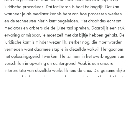
juridische procedures. Dat faciliteren is heel belangrijk. Dat kan
wanneer je als mediator kennis hebt van hoe processen werken
en de techneuten hierin kunt begeleiden. Het draait dus echt om
mediators en arbiters die de juiste taal spreken. Daarbij is een stuk
ervaring onmisbaar, je moet zelf met dat bijltje hebben gehakt. De
juridische kant is minder wezenlijk, sterker nog, die moet worden
vermeden want daarmee stap je in diezelfde valkuil. Het gaat om
het oplossingsgericht werken. Het zit hem in het overbruggen van
verschillen in opvatting en achtergrond. Vaak is een andere
interpretatie van dezelfde werkelijkheid de crux. Die gezamenlijke
basis en dat draagvlak creëren, daar gaat het om. Als je dat kunt
vertalen, dan los je negen van de tien problemen op.
Contract biedt als eerste remedie mediation
Mediation of arbitrage is niet de meest vanzelfsprekende gang om
te maken. In mijn leven heb ik behoorlijk wat contracten gezien.
Vaak wordt als eerste remedie voor een geschil de rechtbank
gegeven en niet mediation. Het kan zijn dat voor veel mensen