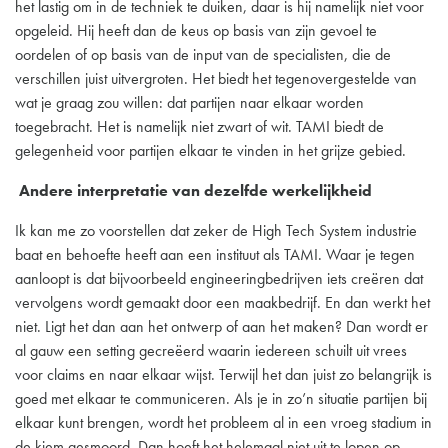
het lastig om in de techniek te duiken, daar is hij namelijk niet voor
opgeleid. Hij heeft dan de keus op basis van zijn gevoel te
oordelen of op basis van de input van de specialisten, die de
verschillen juist uitvergroten. Het biedt het tegenovergestelde van
wat je graag zou willen: dat partijen naar elkaar worden
toegebracht. Het is namelijk niet zwart of wit. TAMI biedt de
gelegenheid voor partijen elkaar te vinden in het grijze gebied.
Andere interpretatie van dezelfde werkelijkheid
Ik kan me zo voorstellen dat zeker de High Tech System industrie
baat en behoefte heeft aan een instituut als TAMI. Waar je tegen
aanloopt is dat bijvoorbeeld engineeringbedrijven iets creëren dat
vervolgens wordt gemaakt door een maakbedrijf. En dan werkt het
niet. Ligt het dan aan het ontwerp of aan het maken? Dan wordt er
al gauw een setting gecreëerd waarin iedereen schuilt uit vrees
voor claims en naar elkaar wijst. Terwijl het dan juist zo belangrijk is
goed met elkaar te communiceren. Als je in zo’n situatie partijen bij
elkaar kunt brengen, wordt het probleem al in een vroeg stadium in
de kiem gesmoord. Dan hoeft het helemaal niet uit te lopen op