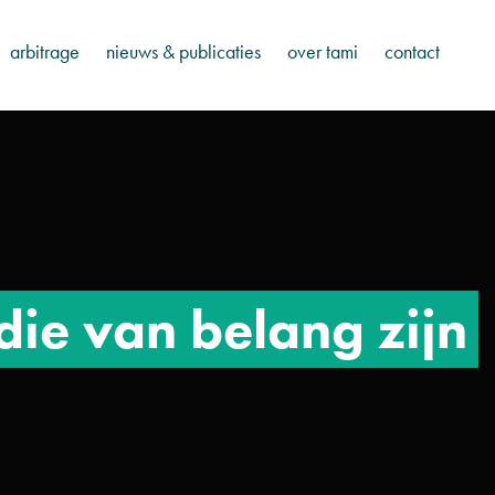
arbitrage
nieuws & publicaties
over tami
contact
die van belang zijn