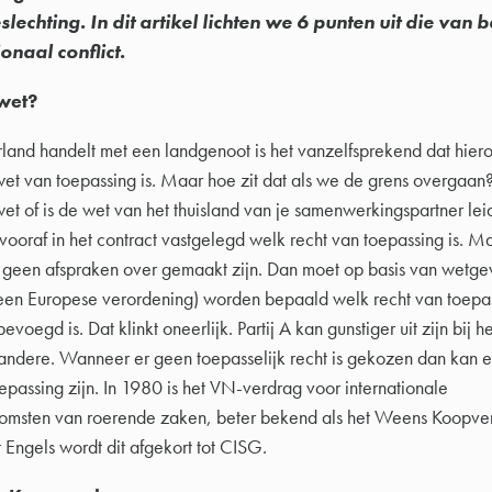
lechting. In dit artikel lichten we 6 punten uit die van b
ionaal conflict.
wet?
rland handelt met een landgenoot is het vanzelfsprekend dat hier
t van toepassing is. Maar hoe zit dat als we de grens overgaan
t of is de wet van het thuisland van je samenwerkingspartner lei
vooraf in het contract vastgelegd welk recht van toepassing is. Ma
f geen afspraken over gemaakt zijn. Dan moet op basis van wetge
een Europese verordening) worden bepaald welk recht van toepas
evoegd is. Dat klinkt oneerlijk. Partij A kan gunstiger uit zijn bij h
et andere. Wanneer er geen toepasselijk recht is gekozen dan kan
epassing zijn. In 1980 is het VN-verdrag voor internationale
msten van roerende zaken, beter bekend als het Weens Koopve
t Engels wordt dit afgekort tot CISG.