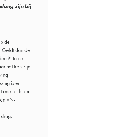
elang zijn bij
op de
? Geldt dan de
dend? In de
ar het kan zijn
ving
sing is en
et ene recht en
 een VN-
rdrag,