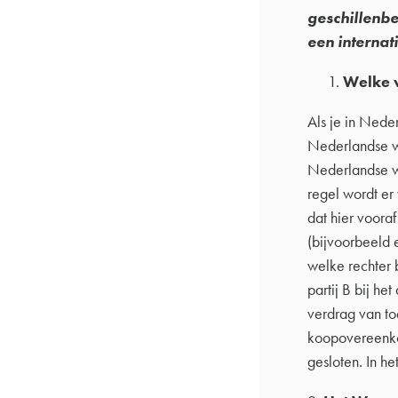
geschillenbes
een internat
Welke 
Als je in Nede
Nederlandse we
Nederlandse we
regel wordt er 
dat hier voora
(bijvoorbeeld 
welke rechter b
partij B bij h
verdrag van to
koopovereenko
gesloten. In he