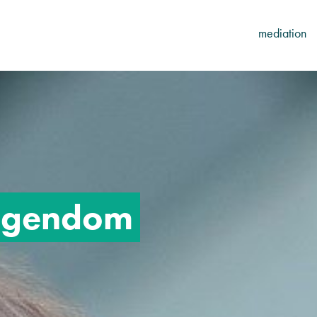
mediation
 eigendom